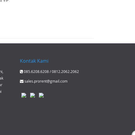
s VIP.
Kontak Kami
i,
085.6208.6208 / 0812.2062.2062
ak
sales.prorent@gmail.com
ar
i