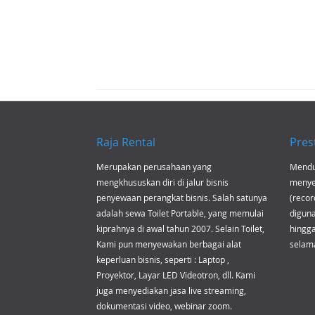
Raja Rental
Pres
Merupakan perusahaan yang
Mend
mengkhususkan diri di jalur bisnis
menyew
penyewaan perangkat bisnis. Salah satunya
(recor
adalah
sewa Toilet Portable
, yang memulai
diguna
kiprahnya di awal tahun 2007. Selain Toilet,
hingga
Kami pun menyewakan berbagai alat
selam
keperluan bisnis, seperti :
Laptop
,
Proyektor
, Layar LED Videotron, dll. Kami
juga menyediakan
jasa live streaming
,
dokumentasi video, webinar zoom.