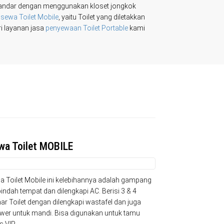
s Standar dengan menggunakan kloset jongkok
a
sewa Toilet Mobile
, yaitu Toilet yang diletakkan
ri layanan jasa
penyewaan Toilet Portable
kami
wa Toilet MOBILE
a Toilet Mobile ini kelebihannya adalah gampang
indah tempat dan dilengkapi AC. Berisi 3 & 4
r Toilet dengan dilengkapi wastafel dan juga
wer untuk mandi. Bisa digunakan untuk tamu