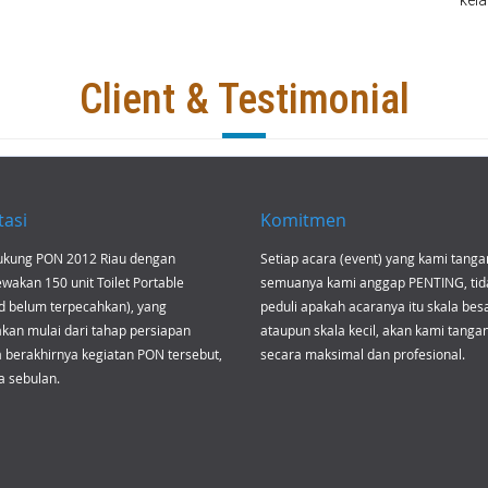
kela
Client & Testimonial
tasi
Komitmen
ukung
PON 2012 Riau
dengan
Setiap acara (event) yang kami tangan
akan 150 unit Toilet Portable
semuanya kami anggap PENTING, tid
d belum terpecahkan), yang
peduli apakah acaranya itu skala bes
kan mulai dari tahap persiapan
ataupun skala kecil, akan kami tangan
 berakhirnya kegiatan PON tersebut,
secara maksimal dan profesional.
a sebulan.