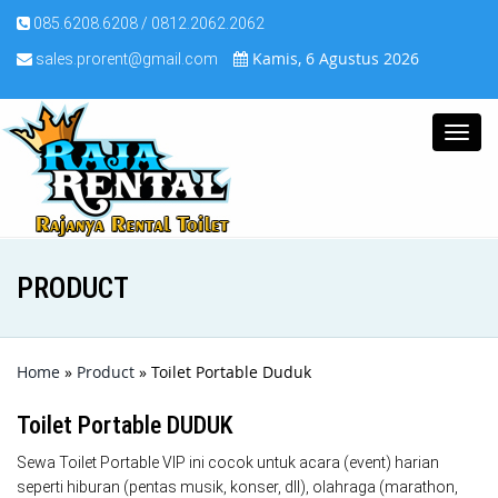
085.6208.6208 / 0812.2062.2062
Kamis, 6 Agustus 2026
sales.prorent@gmail.com
Toggl
navig
PRODUCT
Home
»
Product
» Toilet Portable Duduk
Toilet Portable DUDUK
Sewa Toilet Portable VIP ini cocok untuk acara (event) harian
seperti hiburan (pentas musik, konser, dll), olahraga (marathon,