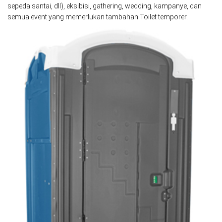
sepeda santai, dll), eksibisi, gathering, wedding, kampanye, dan
semua event yang memerlukan tambahan Toilet temporer.