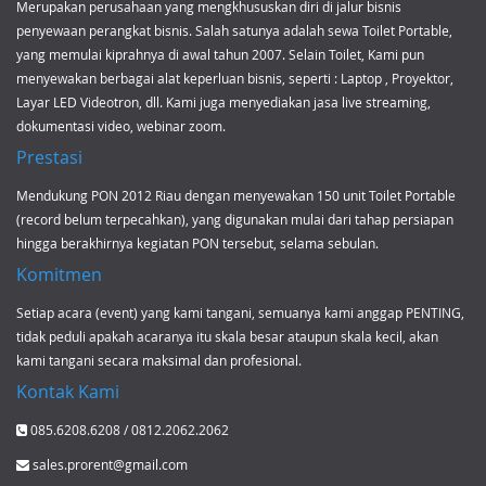
Merupakan perusahaan yang mengkhususkan diri di jalur bisnis
penyewaan perangkat bisnis. Salah satunya adalah
sewa Toilet Portable
,
yang memulai kiprahnya di awal tahun 2007. Selain Toilet, Kami pun
menyewakan berbagai alat keperluan bisnis, seperti :
Laptop
,
Proyektor
,
Layar LED Videotron, dll. Kami juga menyediakan
jasa live streaming
,
dokumentasi video, webinar zoom.
Prestasi
Mendukung
PON 2012 Riau
dengan menyewakan 150 unit Toilet Portable
(record belum terpecahkan), yang digunakan mulai dari tahap persiapan
hingga berakhirnya kegiatan PON tersebut, selama sebulan.
Komitmen
Setiap acara (event) yang kami tangani, semuanya kami anggap PENTING,
tidak peduli apakah acaranya itu skala besar ataupun skala kecil, akan
kami tangani secara maksimal dan profesional.
Kontak Kami
085.6208.6208 / 0812.2062.2062
sales.prorent@gmail.com