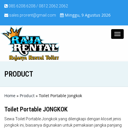
085.6208.6208 / 0812.2062.2062
Minggu, 9 Agustus 2026
sales.prorent@gmail.com
Toggl
navig
PRODUCT
Home
»
Product
» Toilet Portable Jongkok
Toilet Portable JONGKOK
Sewa Toilet Portable Jongkok yang dilengkapi dengan kloset jenis
jongkok ini, biasanya digunakan untuk pemakaian jangka panjang