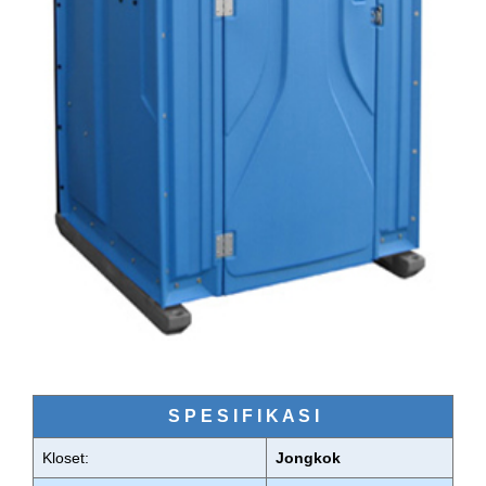
S P E S I F I K A S I
Kloset:
Jongkok